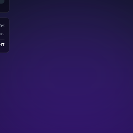
5
€
lus
HT