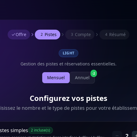
Offre
Pistes
Compte
Résumé
2
3
4
LIGHT
Gestion des pistes et réservations essentielles.
-2
Mensuel
Annuel
Configurez vos pistes
isissez le nombre et le type de pistes pour votre établissem
istes simples
2
incluse(s)
2