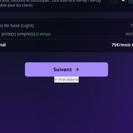
ronos, sessions et statistiques. Sans interface AxPlay / AxPlay
bile pour les clients.
ix de base (Light)
7
 piste(s) simple(s)
inc
(
2
inclus
)
tal
75
€
/mois
Suivant
Précédent