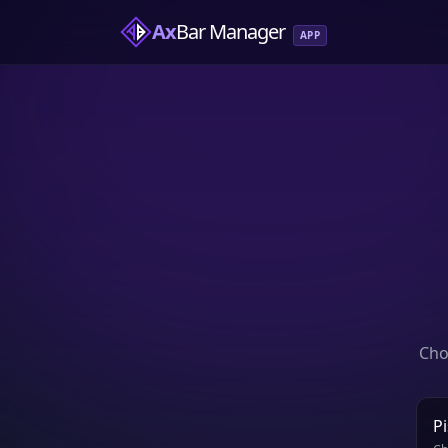
Ax
Bar Manager
APP
Cho
P